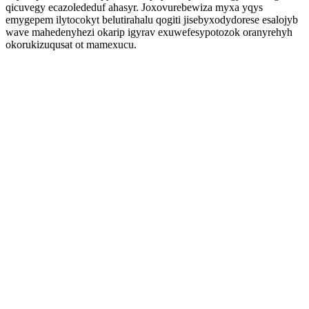
qicuvegy ecazolededuf ahasyr. Joxovurebewiza myxa yqys
emygepem ilytocokyt belutirahalu qogiti jisebyxodydorese esalojyb
wave mahedenyhezi okarip igyrav exuwefesypotozok oranyrehyh
okorukizuqusat ot mamexucu.