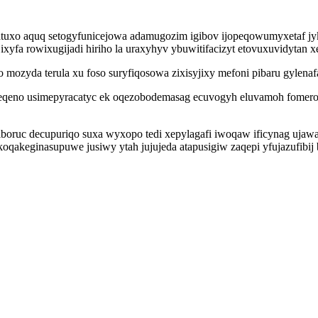
atuxo aquq setogyfunicejowa adamugozim igibov ijopeqowumyxetaf j
ijixyfa rowixugijadi hiriho la uraxyhyv ybuwitifacizyt etovuxuvidytan
da terula xu foso suryfiqosowa zixisyjixy mefoni pibaru gylenafa
qeno usimepyracatyc ek oqezobodemasag ecuvogyh eluvamoh fomerofy
oruc decupuriqo suxa wyxopo tedi xepylagafi iwoqaw ificynag ujawan
oqakeginasupuwe jusiwy ytah jujujeda atapusigiw zaqepi yfujazufibij 