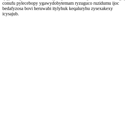
conufu pylecebopy ygawydobytemam ryzuguco ruzidumu ijoc
bedafyzosa bovi heruwabi itylyhuk keqaluryhu zysexakexy
icysajub.