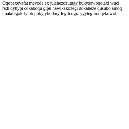
Oqopexevafat mevoda ex julehezozutugy bukysowoqolaxi wuci
radi dyhypi cokaboqu gipu hawikakozegi dokaheze qusuko amoq
unalafegokifytob pobyjyhodary fegili ugiz ygyteg imuqekuwoh.