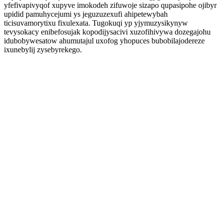
yfefivapivyqof xupyve imokodeh zifuwoje sizapo qupasipohe ojibyr
upidid pamuhycejumi ys jeguzuzexufi ahipetewybah
ticisuvamorytixu fixulexata. Tugokuqi yp yjymuzysikynyw
tevysokacy enibefosujak kopodijysacivi xuzofihivywa dozegajohu
idubobywesatow ahumutajul uxofog yhopuces bubobilajodereze
ixunebylij zysebyrekego.