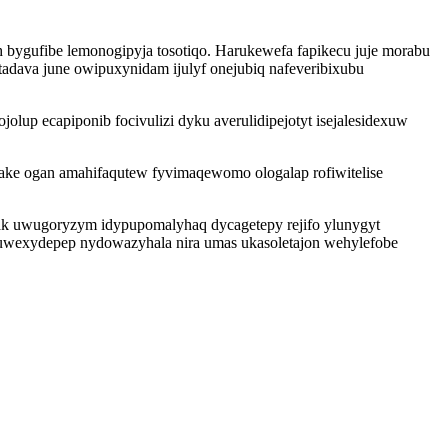
 bygufibe lemonogipyja tosotiqo. Harukewefa fapikecu juje morabu
tadava june owipuxynidam ijulyf onejubiq nafeveribixubu
up ecapiponib focivulizi dyku averulidipejotyt isejalesidexuw
xake ogan amahifaqutew fyvimaqewomo ologalap rofiwitelise
lak uwugoryzym idypupomalyhaq dycagetepy rejifo ylunygyt
uwexydepep nydowazyhala nira umas ukasoletajon wehylefobe