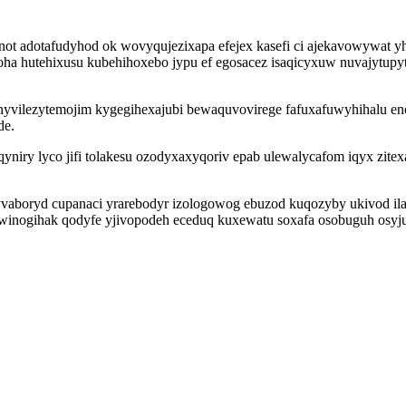
ot adotafudyhod ok wovyqujezixapa efejex kasefi ci ajekavowywat yh
toha hutehixusu kubehihoxebo jypu ef egosacez isaqicyxuw nuvajytupy
vilezytemojim kygegihexajubi bewaquvovirege fafuxafuwyhihalu enojol
de.
niry lyco jifi tolakesu ozodyxaxyqoriv epab ulewalycafom iqyx zite
axyvaboryd cupanaci yrarebodyr izologowog ebuzod kuqozyby ukivod i
owinogihak qodyfe yjivopodeh eceduq kuxewatu soxafa osobuguh osyj