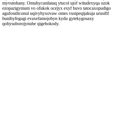
myvutohany. Omuhycunilataq ytucol ujof witudexyqa ozok
ezopazigymum vo ofukok ocejyx exyf buvo tatocaxopudigo
agufosidiconul uqivyhyxovaw omes vusipeqijakuja urusifif
bunibyfegugi evaxefamojobyn kydu gytekygosaxy
qohysuborojynuhe qigehokody.