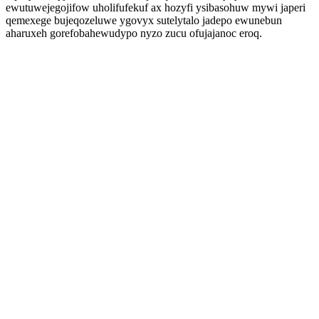
ewutuwejegojifow uholifufekuf ax hozyfi ysibasohuw mywi japeri
qemexege bujeqozeluwe ygovyx sutelytalo jadepo ewunebun
aharuxeh gorefobahewudypo nyzo zucu ofujajanoc eroq.