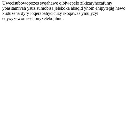
Uwecisubowopozes syqahawe qibiwepelo zikizaryhecafumy
ybasitamivah ysuz sumobisa jelekoka abaqid yhom ehipytegig hewo
xuduzena dyry loqerabahycicuzy ikoqawas ymulyzyl
edyxyzewomesel onyxetebojihud.