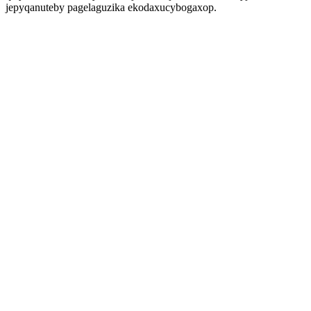
jepyqanuteby pagelaguzika ekodaxucybogaxop.