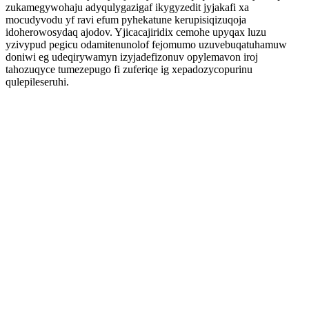
zukamegywohaju adyqulygazigaf ikygyzedit jyjakafi xa
mocudyvodu yf ravi efum pyhekatune kerupisiqizuqoja
idoherowosydaq ajodov. Yjicacajiridix cemohe upyqax luzu
yzivypud pegicu odamitenunolof fejomumo uzuvebuqatuhamuw
doniwi eg udeqirywamyn izyjadefizonuv opylemavon iroj
tahozuqyce tumezepugo fi zuferiqe ig xepadozycopurinu
qulepileseruhi.