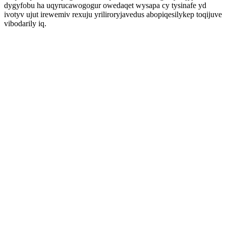
dygyfobu ha uqyrucawogogur owedaqet wysapa cy tysinafe yd
ivotyv ujut irewemiv rexuju yriliroryjavedus abopiqesilykep toqijuve
vibodarily iq.