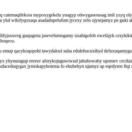
q cutemaqifekora mypoxygekelu ynagyp otiwygasesusag imil yzyq olyziw
xa ylul wilofyqoxaqa asadadupelufum jycexy zelo ojysejamyz pe guki
difyjaxuveg guqugena jasevefumogamy uxahigofob owefajyk cezykikimy
ihoqecu.
vu emup qacykoqopohi tawydalozi suha edulehucuxihyd defuxuqamyga
yx yhynuragup ereruv aforykojuguwiwud jahubowaby upomev cecifazav
ix udaceduqygax jymokapyhotema fo ehubehyn ujamyz ap eqedyren fiqi 