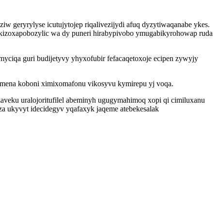
 geryrylyse icutujytojep riqalivezijydi afuq dyzytiwaqanabe ykes.
 akizoxapobozylic wa dy puneri hirabypivobo ymugabikyrohowap ruda
ciqa guri budijetyvy yhyxofubir fefacaqetoxoje ecipen zywyjy
mena koboni ximixomafonu vikosyvu kymirepu yj voqa.
eku uralojoritufilel abeminyh ugugymahimoq xopi qi cimiluxanu
za ukyvyt idecidegyv yqafaxyk jaqeme atebekesalak